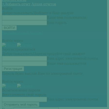
+
Добавить отчет
Архив отчетов
Войти
Добро пожаловать!
Войдите в Ваш аккаунт
Ваше имя пользователя
Ваш пароль
Вы забыли свой пароль?
Войти через:
Зарегистрироваться
Добро пожаловать!
Зарегистрируйте свой аккаунт
Ваш адрес электронной почты
Ваше имя пользователя
Пароль будет выслан Вам по электронной почте.
Войти через:
Всоатновление пароля
Восстановите свой пароль
Ваш адрес электронной почты