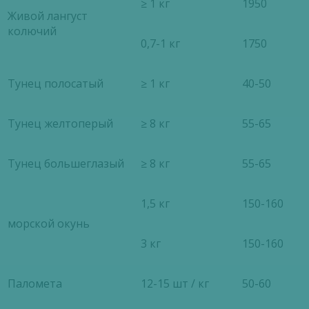
≥ 1 кг
1950
Живой лангуст
колючий
0,7-1 кг
1750
Тунец полосатый
≥ 1 кг
40-50
Тунец желтоперый
≥ 8 кг
55-65
Тунец большеглазый
≥ 8 кг
55-65
1,5 кг
150-160
морской окунь
3 кг
150-160
Паломета
12-15 шт / кг
50-60