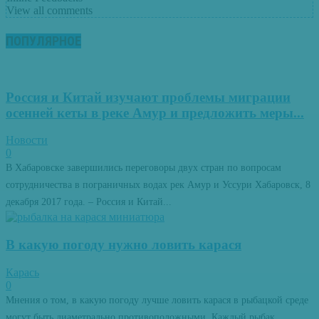
View all comments
ПОПУЛЯРНОЕ
Россия и Китай изучают проблемы миграции
осенней кеты в реке Амур и предложить меры...
Новости
0
В Хабаровске завершились переговоры двух стран по вопросам
сотрудничества в пограничных водах рек Амур и Уссури Хабаровск, 8
декабря 2017 года. – Россия и Китай...
В какую погоду нужно ловить карася
Карась
0
Мнения о том, в какую погоду лучше ловить карася в рыбацкой среде
могут быть диаметрально противоположными. Каждый рыбак