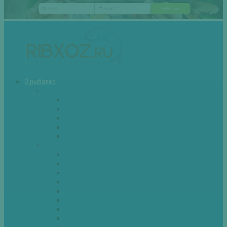
О рыбалке
Снасти
Зимние удочки
Кружки и жерлицы
Поплавок
Спиннинг
Фидер
Рыба
Голавль
Густера
Ёрш
Карась
Карп
Лещ
Линь
Окунь