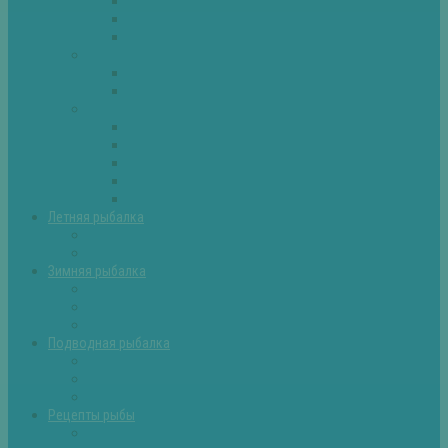
Плотва
Щука
Другие
Полезные советы
Советы и секреты
Самоделки для рыбалки
Экипировка
Костюмы и сапоги
Лодки
Палатки
Эхолоты и другое
Ящики, буры и др
Летняя рыбалка
Летняя рыбалка советы
Прикормки и насадки
Зимняя рыбалка
Зимняя рыбалка — общие советы
Зимние насадки, оснастки
Зимние прикормки
Подводная рыбалка
Подводная рыбалка общие советы
Снаряжение для подводной охоты
Оружие для подводной рыбалки
Рецепты рыбы
Салаты с рыбой