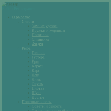
Войти
Регистрация
О рыбалке
Снасти
Зимние удочки
Кружки и жерлицы
Поплавок
Спиннинг
Фидер
Рыба
Голавль
Густера
Ёрш
Карась
Карп
Лещ
Линь
Окунь
Плотва
Щука
Другие
Полезные советы
Советы и секреты
Самоделки для рыбалки