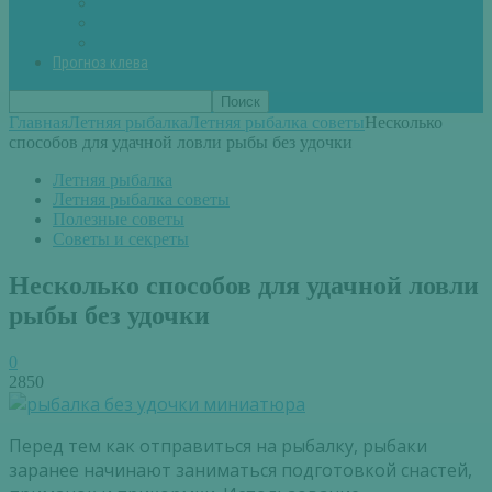
Вторые блюда из рыбы
Первые блюда (уха,суп)
Пироги из рыбы
Прогноз клева
Главная
Летняя рыбалка
Летняя рыбалка советы
Несколько
способов для удачной ловли рыбы без удочки
Летняя рыбалка
Летняя рыбалка советы
Полезные советы
Советы и секреты
Несколько способов для удачной ловли
рыбы без удочки
0
2850
Перед тем как отправиться на рыбалку, рыбаки
заранее начинают заниматься подготовкой снастей,