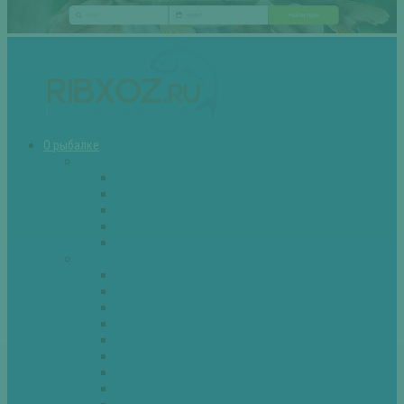
О рыбалке
Снасти
Зимние удочки
Кружки и жерлицы
Поплавок
Спиннинг
Фидер
Рыба
Голавль
Густера
Ёрш
Карась
Карп
Лещ
Линь
Окунь