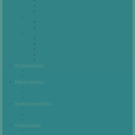
Плотва
Щука
Другие
Полезные советы
Советы и секреты
Самоделки для рыбалки
Экипировка
Костюмы и сапоги
Лодки
Палатки
Эхолоты и другое
Ящики, буры и др
Летняя рыбалка
Летняя рыбалка советы
Прикормки и насадки
Зимняя рыбалка
Зимняя рыбалка — общие советы
Зимние насадки, оснастки
Зимние прикормки
Подводная рыбалка
Подводная рыбалка общие советы
Снаряжение для подводной охоты
Оружие для подводной рыбалки
Рецепты рыбы
Салаты с рыбой