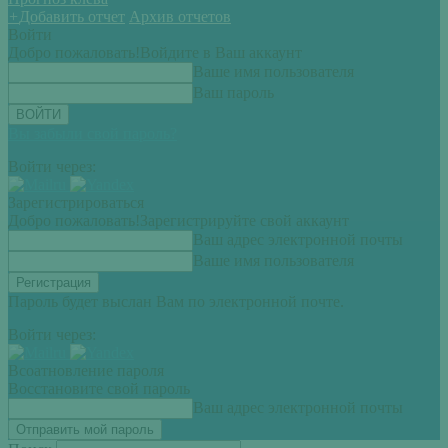
+
Добавить отчет
Архив отчетов
Войти
Добро пожаловать!
Войдите в Ваш аккаунт
Ваше имя пользователя
Ваш пароль
Вы забыли свой пароль?
Войти через:
Зарегистрироваться
Добро пожаловать!
Зарегистрируйте свой аккаунт
Ваш адрес электронной почты
Ваше имя пользователя
Пароль будет выслан Вам по электронной почте.
Войти через:
Всоатновление пароля
Восстановите свой пароль
Ваш адрес электронной почты