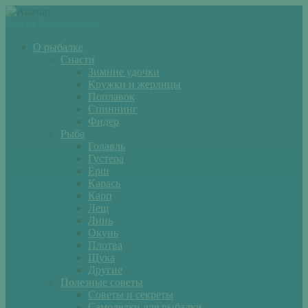
Войти
Регистрация
О рыбалке
Снасти
Зимние удочки
Кружки и жерлицы
Поплавок
Спиннинг
Фидер
Рыба
Голавль
Густера
Ёрш
Карась
Карп
Лещ
Линь
Окунь
Плотва
Щука
Другие
Полезные советы
Советы и секреты
Самоделки для рыбалки