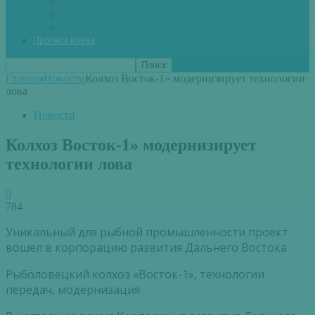
Вторые блюда из рыбы
Первые блюда (уха,суп)
Пироги из рыбы
Прогноз клева
Главная
Новости
Колхоз Восток-1» модернизирует технологии
лова
Новости
Колхоз Восток-1» модернизирует
технологии лова
0
784
Уникальный для рыбной промышленности проект
вошел в корпорацию развития Дальнего Востока
Рыболовецкий колхоз «Восток-1», технологии
передач, модернизация