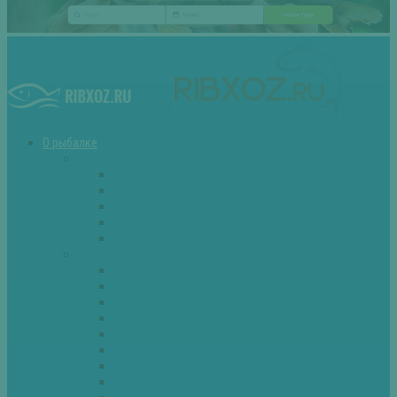
О рыбалке
Снасти
Зимние удочки
Кружки и жерлицы
Поплавок
Спиннинг
Фидер
Рыба
Голавль
Густера
Ёрш
Карась
Карп
Лещ
Линь
Окунь