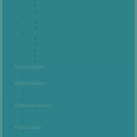
Плотва
Щука
Другие
Полезные советы
Советы и секреты
Самоделки для рыбалки
Экипировка
Костюмы и сапоги
Лодки
Палатки
Эхолоты и другое
Ящики, буры и др
Летняя рыбалка
Летняя рыбалка советы
Прикормки и насадки
Зимняя рыбалка
Зимняя рыбалка — общие советы
Зимние насадки, оснастки
Зимние прикормки
Подводная рыбалка
Подводная рыбалка общие советы
Снаряжение для подводной охоты
Оружие для подводной рыбалки
Рецепты рыбы
Салаты с рыбой