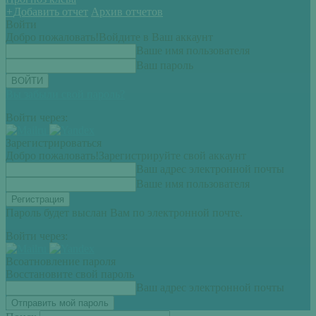
+
Добавить отчет
Архив отчетов
Войти
Добро пожаловать!
Войдите в Ваш аккаунт
Ваше имя пользователя
Ваш пароль
Вы забыли свой пароль?
Войти через:
Зарегистрироваться
Добро пожаловать!
Зарегистрируйте свой аккаунт
Ваш адрес электронной почты
Ваше имя пользователя
Пароль будет выслан Вам по электронной почте.
Войти через:
Всоатновление пароля
Восстановите свой пароль
Ваш адрес электронной почты