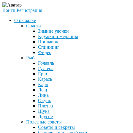
Войти
Регистрация
О рыбалке
Снасти
Зимние удочки
Кружки и жерлицы
Поплавок
Спиннинг
Фидер
Рыба
Голавль
Густера
Ёрш
Карась
Карп
Лещ
Линь
Окунь
Плотва
Щука
Другие
Полезные советы
Советы и секреты
Самоделки для рыбалки