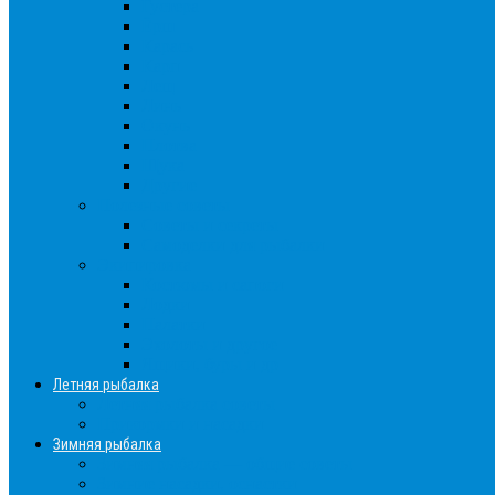
Густера
Ёрш
Карась
Карп
Лещ
Линь
Окунь
Плотва
Щука
Другие
Полезные советы
Советы и секреты
Самоделки для рыбалки
Экипировка
Костюмы и сапоги
Лодки
Палатки
Эхолоты и другое
Ящики, буры и др
Летняя рыбалка
Летняя рыбалка советы
Прикормки и насадки
Зимняя рыбалка
Зимняя рыбалка — общие советы
Зимние насадки, оснастки