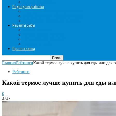
Зимние прикормки
Подводная рыбалка
Подводная рыбалка общие советы
Снаряжение для подводной охоты
Оружие для подводной рыбалки
Рецепты рыбы
Салаты с рыбой
Вторые блюда из рыбы
Первые блюда (уха,суп)
Пироги из рыбы
Прогноз клева
Главная
Рейтинги
Какой термос лучше купить для еды или для 
Рейтинги
Какой термос лучше купить для еды ил
0
3737