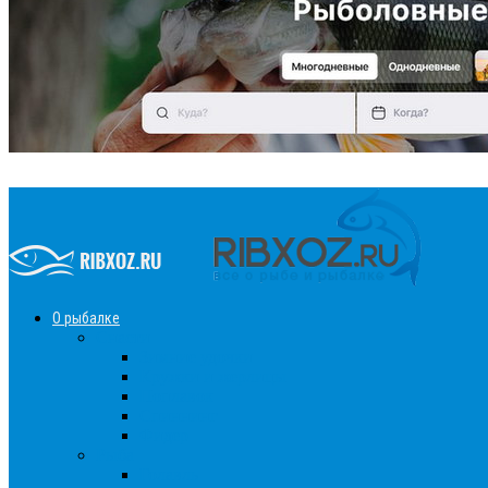
О рыбалке
Снасти
Зимние удочки
Кружки и жерлицы
Поплавок
Спиннинг
Фидер
Рыба
Голавль