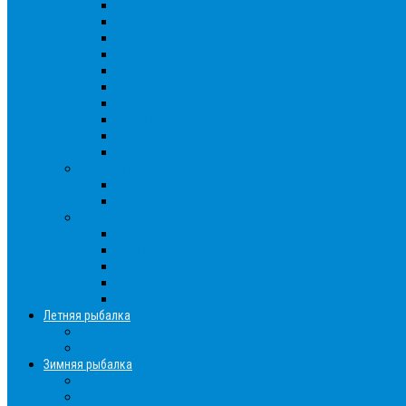
Густера
Ёрш
Карась
Карп
Лещ
Линь
Окунь
Плотва
Щука
Другие
Полезные советы
Советы и секреты
Самоделки для рыбалки
Экипировка
Костюмы и сапоги
Лодки
Палатки
Эхолоты и другое
Ящики, буры и др
Летняя рыбалка
Летняя рыбалка советы
Прикормки и насадки
Зимняя рыбалка
Зимняя рыбалка — общие советы
Зимние насадки, оснастки