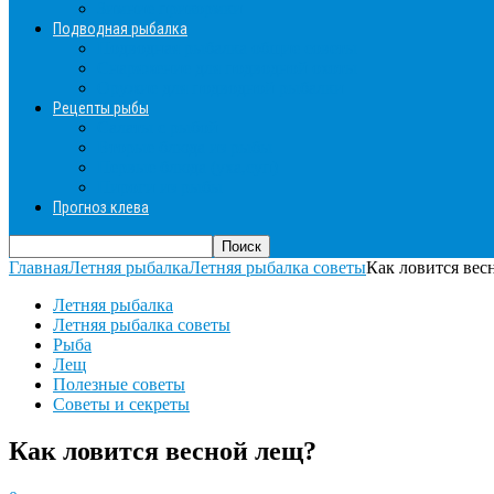
Зимние прикормки
Подводная рыбалка
Подводная рыбалка общие советы
Снаряжение для подводной охоты
Оружие для подводной рыбалки
Рецепты рыбы
Салаты с рыбой
Вторые блюда из рыбы
Первые блюда (уха,суп)
Пироги из рыбы
Прогноз клева
Главная
Летняя рыбалка
Летняя рыбалка советы
Как ловится вес
Летняя рыбалка
Летняя рыбалка советы
Рыба
Лещ
Полезные советы
Советы и секреты
Как ловится весной лещ?