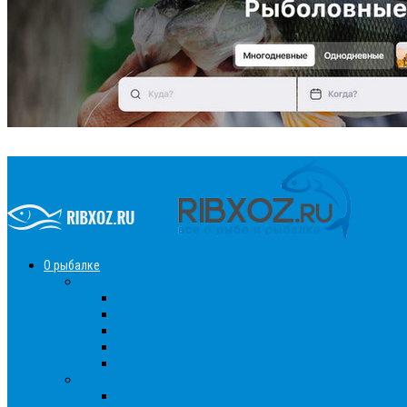
О рыбалке
Снасти
Зимние удочки
Кружки и жерлицы
Поплавок
Спиннинг
Фидер
Рыба
Голавль