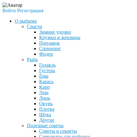
Войти
Регистрация
О рыбалке
Снасти
Зимние удочки
Кружки и жерлицы
Поплавок
Спиннинг
Фидер
Рыба
Голавль
Густера
Ёрш
Карась
Карп
Лещ
Линь
Окунь
Плотва
Щука
Другие
Полезные советы
Советы и секреты
Самоделки для рыбалки