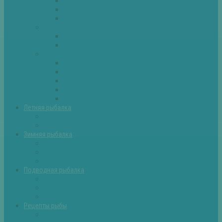
Плотва
Щука
Другие
Полезные советы
Советы и секреты
Самоделки для рыбалки
Экипировка
Костюмы и сапоги
Лодки
Палатки
Эхолоты и другое
Ящики, буры и др
Летняя рыбалка
Летняя рыбалка советы
Прикормки и насадки
Зимняя рыбалка
Зимняя рыбалка — общие советы
Зимние насадки, оснастки
Зимние прикормки
Подводная рыбалка
Подводная рыбалка общие советы
Снаряжение для подводной охоты
Оружие для подводной рыбалки
Рецепты рыбы
Салаты с рыбой