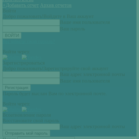
+
Добавить отчет
Архив отчетов
Войти
Добро пожаловать!
Войдите в Ваш аккаунт
Ваше имя пользователя
Ваш пароль
Вы забыли свой пароль?
Войти через:
Зарегистрироваться
Добро пожаловать!
Зарегистрируйте свой аккаунт
Ваш адрес электронной почты
Ваше имя пользователя
Пароль будет выслан Вам по электронной почте.
Войти через:
Всоатновление пароля
Восстановите свой пароль
Ваш адрес электронной почты