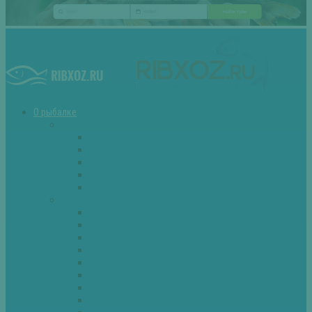
О рыбалке
Снасти
Зимние удочки
Кружки и жерлицы
Поплавок
Спиннинг
Фидер
Рыба
Голавль
Густера
Ёрш
Карась
Карп
Лещ
Линь
Окунь