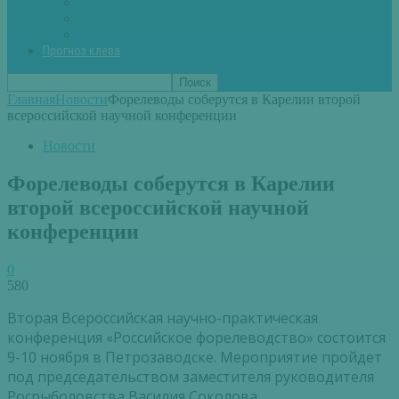
Вторые блюда из рыбы
Первые блюда (уха,суп)
Пироги из рыбы
Прогноз клева
Главная
Новости
Форелеводы соберутся в Карелии второй
всероссийской научной конференции
Новости
Форелеводы соберутся в Карелии
второй всероссийской научной
конференции
0
580
Вторая Всероссийская научно-практическая
конференция «Российское форелеводство» состоится
9-10 ноября в Петрозаводске. Мероприятие пройдет
под председательством заместителя руководителя
Росрыболовства Василия Соколова.