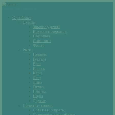
Войти
Регистрация
О рыбалке
Снасти
Зимние удочки
Кружки и жерлицы
Поплавок
Спиннинг
Фидер
Рыба
Голавль
Густера
Ёрш
Карась
Карп
Лещ
Линь
Окунь
Плотва
Щука
Другие
Полезные советы
Советы и секреты
Самоделки для рыбалки