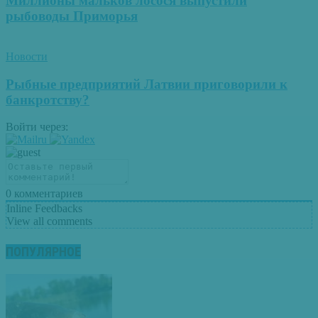
Миллионы мальков лосося выпустили
рыбоводы Приморья
Новости
Рыбные предприятий Латвии приговорили к
банкротству?
Войти через:
0
комментариев
Inline Feedbacks
View all comments
ПОПУЛЯРНОЕ