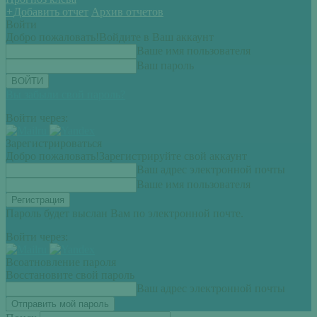
+
Добавить отчет
Архив отчетов
Войти
Добро пожаловать!
Войдите в Ваш аккаунт
Ваше имя пользователя
Ваш пароль
Вы забыли свой пароль?
Войти через:
Зарегистрироваться
Добро пожаловать!
Зарегистрируйте свой аккаунт
Ваш адрес электронной почты
Ваше имя пользователя
Пароль будет выслан Вам по электронной почте.
Войти через:
Всоатновление пароля
Восстановите свой пароль
Ваш адрес электронной почты