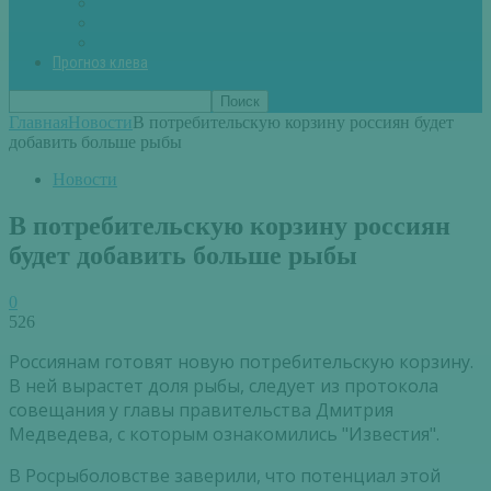
Вторые блюда из рыбы
Первые блюда (уха,суп)
Пироги из рыбы
Прогноз клева
Главная
Новости
В потребительскую корзину россиян будет
добавить больше рыбы
Новости
В потребительскую корзину россиян
будет добавить больше рыбы
0
526
Россиянам готовят новую потребительскую корзину.
В ней вырастет доля рыбы, следует из протокола
совещания у главы правительства Дмитрия
Медведева, с которым ознакомились "Известия".
В Росрыболовстве заверили, что потенциал этой