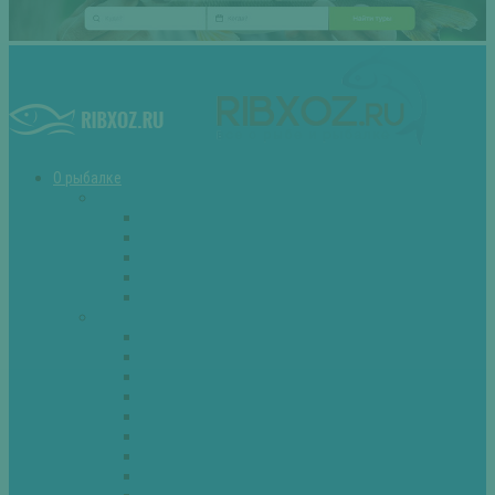
О рыбалке
Снасти
Зимние удочки
Кружки и жерлицы
Поплавок
Спиннинг
Фидер
Рыба
Голавль
Густера
Ёрш
Карась
Карп
Лещ
Линь
Окунь