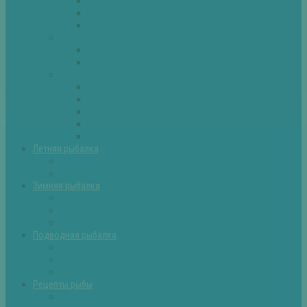
Плотва
Щука
Другие
Полезные советы
Советы и секреты
Самоделки для рыбалки
Экипировка
Костюмы и сапоги
Лодки
Палатки
Эхолоты и другое
Ящики, буры и др
Летняя рыбалка
Летняя рыбалка советы
Прикормки и насадки
Зимняя рыбалка
Зимняя рыбалка — общие советы
Зимние насадки, оснастки
Зимние прикормки
Подводная рыбалка
Подводная рыбалка общие советы
Снаряжение для подводной охоты
Оружие для подводной рыбалки
Рецепты рыбы
Салаты с рыбой