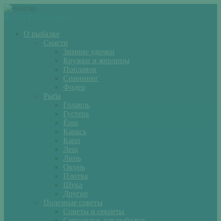
Войти
Регистрация
О рыбалке
Снасти
Зимние удочки
Кружки и жерлицы
Поплавок
Спиннинг
Фидер
Рыба
Голавль
Густера
Ёрш
Карась
Карп
Лещ
Линь
Окунь
Плотва
Щука
Другие
Полезные советы
Советы и секреты
Самоделки для рыбалки