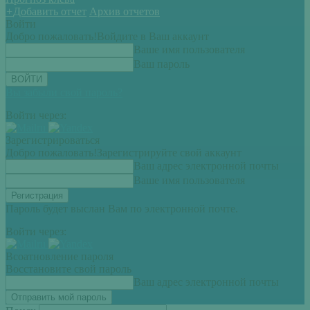
+
Добавить отчет
Архив отчетов
Войти
Добро пожаловать!
Войдите в Ваш аккаунт
Ваше имя пользователя
Ваш пароль
Вы забыли свой пароль?
Войти через:
Зарегистрироваться
Добро пожаловать!
Зарегистрируйте свой аккаунт
Ваш адрес электронной почты
Ваше имя пользователя
Пароль будет выслан Вам по электронной почте.
Войти через:
Всоатновление пароля
Восстановите свой пароль
Ваш адрес электронной почты