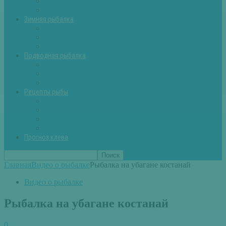
Летняя рыбалка советы
Прикормки и насадки
Зимняя рыбалка
Зимняя рыбалка — общие советы
Зимние насадки, оснастки
Зимние прикормки
Подводная рыбалка
Подводная рыбалка общие советы
Снаряжение для подводной охоты
Оружие для подводной рыбалки
Рецепты рыбы
Салаты с рыбой
Вторые блюда из рыбы
Первые блюда (уха,суп)
Пироги из рыбы
Прогноз клева
Главная
Видео о рыбалке
Рыбалка на убагане костанай
Видео о рыбалке
Рыбалка на убагане костанай
0