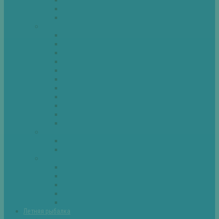
Спиннинг
Фидер
Рыба
Голавль
Густера
Ёрш
Карась
Карп
Лещ
Линь
Окунь
Плотва
Щука
Другие
Полезные советы
Советы и секреты
Самоделки для рыбалки
Экипировка
Костюмы и сапоги
Лодки
Палатки
Эхолоты и другое
Ящики, буры и др
Летняя рыбалка