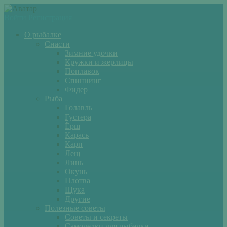
Войти
Регистрация
О рыбалке
Снасти
Зимние удочки
Кружки и жерлицы
Поплавок
Спиннинг
Фидер
Рыба
Голавль
Густера
Ёрш
Карась
Карп
Лещ
Линь
Окунь
Плотва
Щука
Другие
Полезные советы
Советы и секреты
Самоделки для рыбалки