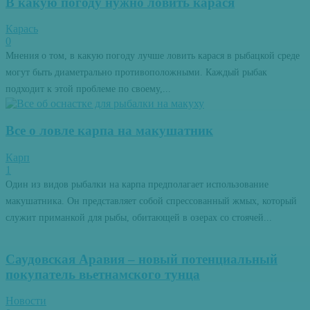
В какую погоду нужно ловить карася
Карась
0
Мнения о том, в какую погоду лучше ловить карася в рыбацкой среде
могут быть диаметрально противоположными. Каждый рыбак
подходит к этой проблеме по своему,...
Все о ловле карпа на макушатник
Карп
1
Один из видов рыбалки на карпа предполагает использование
макушатника. Он представляет собой спрессованный жмых, который
служит приманкой для рыбы, обитающей в озерах со стоячей...
Саудовская Аравия – новый потенциальный
покупатель вьетнамского тунца
Новости