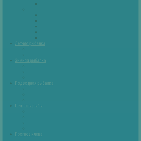
Самоделки для рыбалки
Экипировка
Костюмы и сапоги
Лодки
Палатки
Эхолоты и другое
Ящики, буры и др
Летняя рыбалка
Летняя рыбалка советы
Прикормки и насадки
Зимняя рыбалка
Зимняя рыбалка — общие советы
Зимние насадки, оснастки
Зимние прикормки
Подводная рыбалка
Подводная рыбалка общие советы
Снаряжение для подводной охоты
Оружие для подводной рыбалки
Рецепты рыбы
Салаты с рыбой
Вторые блюда из рыбы
Первые блюда (уха,суп)
Пироги из рыбы
Прогноз клева