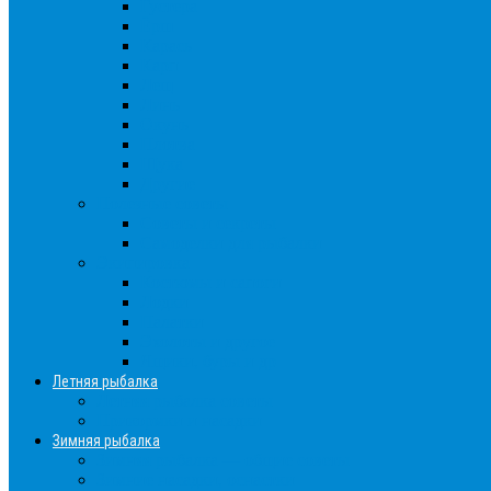
Густера
Ёрш
Карась
Карп
Лещ
Линь
Окунь
Плотва
Щука
Другие
Полезные советы
Советы и секреты
Самоделки для рыбалки
Экипировка
Костюмы и сапоги
Лодки
Палатки
Эхолоты и другое
Ящики, буры и др
Летняя рыбалка
Летняя рыбалка советы
Прикормки и насадки
Зимняя рыбалка
Зимняя рыбалка — общие советы
Зимние насадки, оснастки