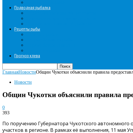
Зимние прикормки
Подводная рыбалка
Подводная рыбалка общие советы
Снаряжение для подводной охоты
Оружие для подводной рыбалки
Рецепты рыбы
Салаты с рыбой
Вторые блюда из рыбы
Первые блюда (уха,суп)
Пироги из рыбы
Прогноз клева
Главная
Новости
Общин Чукотки объяснили правила предоставл
Новости
Общин Чукотки объяснили правила пре
0
393
По поручению Губернатора Чукотского автономного 
участков в регионе. В рамках её выполнения, 11 ма