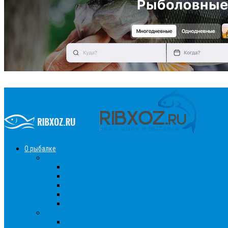
О рыбалке
Снасти
Зимние удочки
Кружки и жерлицы
Поплавок
Спиннинг
Фидер
Рыба
Голавль