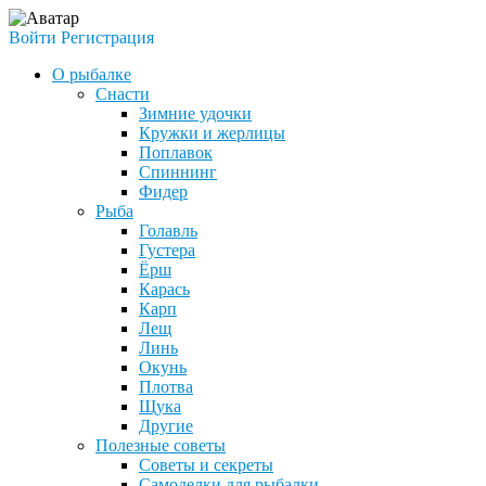
Войти
Регистрация
О рыбалке
Снасти
Зимние удочки
Кружки и жерлицы
Поплавок
Спиннинг
Фидер
Рыба
Голавль
Густера
Ёрш
Карась
Карп
Лещ
Линь
Окунь
Плотва
Щука
Другие
Полезные советы
Советы и секреты
Самоделки для рыбалки