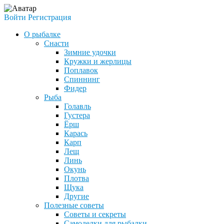
Войти
Регистрация
О рыбалке
Снасти
Зимние удочки
Кружки и жерлицы
Поплавок
Спиннинг
Фидер
Рыба
Голавль
Густера
Ёрш
Карась
Карп
Лещ
Линь
Окунь
Плотва
Щука
Другие
Полезные советы
Советы и секреты
Самоделки для рыбалки