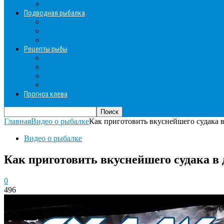
Зимние прикормки
Подводная рыбалка
Подводная рыбалка общие советы
Снаряжение для подводной охоты
Оружие для подводной рыбалки
Рецепты рыбы
Салаты с рыбой
Вторые блюда из рыбы
Первые блюда (уха,суп)
Пироги из рыбы
Прогноз клева
Главная
Видео о рыбалке
Как приготовить вкуснейшего судака в
Видео о рыбалке
Как приготовить вкуснейшего судака в д
0
496