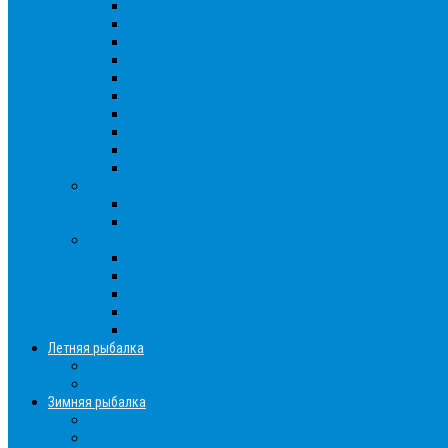
Густера
Ёрш
Карась
Карп
Лещ
Линь
Окунь
Плотва
Щука
Другие
Полезные советы
Советы и секреты
Самоделки для рыбалки
Экипировка
Костюмы и сапоги
Лодки
Палатки
Эхолоты и другое
Ящики, буры и др
Летняя рыбалка
Летняя рыбалка советы
Прикормки и насадки
Зимняя рыбалка
Зимняя рыбалка — общие советы
Зимние насадки, оснастки