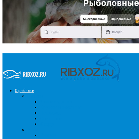
О рыбалке
Снасти
Зимние удочки
Кружки и жерлицы
Поплавок
Спиннинг
Фидер
Рыба
Голавль