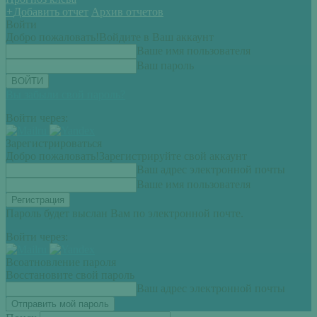
+
Добавить отчет
Архив отчетов
Войти
Добро пожаловать!
Войдите в Ваш аккаунт
Ваше имя пользователя
Ваш пароль
Вы забыли свой пароль?
Войти через:
Зарегистрироваться
Добро пожаловать!
Зарегистрируйте свой аккаунт
Ваш адрес электронной почты
Ваше имя пользователя
Пароль будет выслан Вам по электронной почте.
Войти через:
Всоатновление пароля
Восстановите свой пароль
Ваш адрес электронной почты