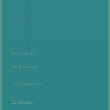
Плотва
Щука
Другие
Полезные советы
Советы и секреты
Самоделки для рыбалки
Экипировка
Костюмы и сапоги
Лодки
Палатки
Эхолоты и другое
Ящики, буры и др
Летняя рыбалка
Летняя рыбалка советы
Прикормки и насадки
Зимняя рыбалка
Зимняя рыбалка — общие советы
Зимние насадки, оснастки
Зимние прикормки
Подводная рыбалка
Подводная рыбалка общие советы
Снаряжение для подводной охоты
Оружие для подводной рыбалки
Рецепты рыбы
Салаты с рыбой