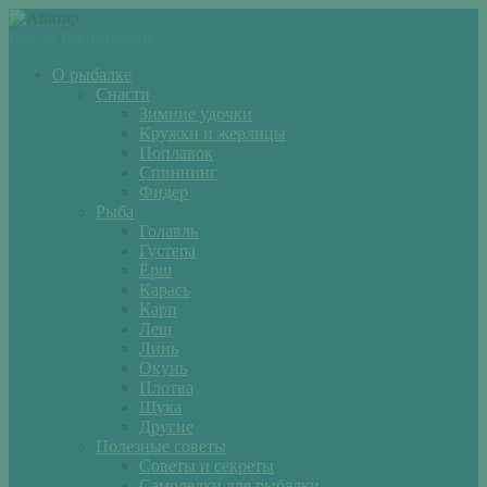
Войти
Регистрация
О рыбалке
Снасти
Зимние удочки
Кружки и жерлицы
Поплавок
Спиннинг
Фидер
Рыба
Голавль
Густера
Ёрш
Карась
Карп
Лещ
Линь
Окунь
Плотва
Щука
Другие
Полезные советы
Советы и секреты
Самоделки для рыбалки