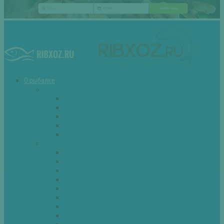
О рыбалке
Снасти
Зимние удочки
Кружки и жерлицы
Поплавок
Спиннинг
Фидер
Рыба
Голавль
Густера
Ёрш
Карась
Карп
Лещ
Линь
Окунь