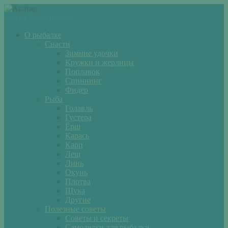
Войти
Регистрация
О рыбалке
Снасти
Зимние удочки
Кружки и жерлицы
Поплавок
Спиннинг
Фидер
Рыба
Голавль
Густера
Ёрш
Карась
Карп
Лещ
Линь
Окунь
Плотва
Щука
Другие
Полезные советы
Советы и секреты
Самоделки для рыбалки