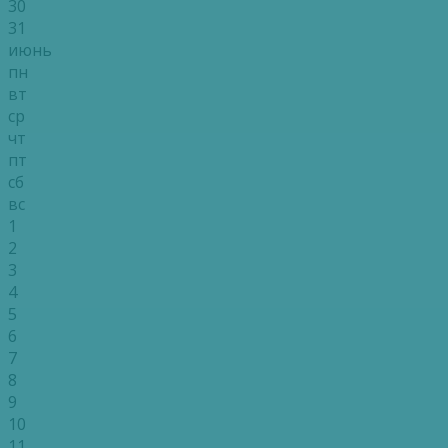
30
31
июнь
пн
вт
ср
чт
пт
сб
вс
1
2
3
4
5
6
7
8
9
10
11