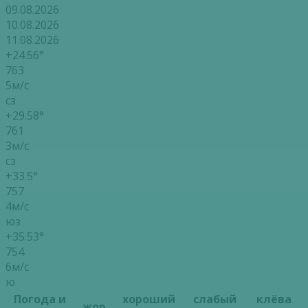
09.08.2026
10.08.2026
11.08.2026
+24.56°
763
5м/с
сз
+29.58°
761
3м/с
сз
+33.5°
757
4м/с
юз
+35.53°
754
6м/с
ю
Погода и
хороший
слабый
клёва
жор