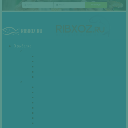
О рыбалке
Снасти
Зимние удочки
Кружки и жерлицы
Поплавок
Спиннинг
Фидер
Рыба
Голавль
Густера
Ёрш
Карась
Карп
Лещ
Линь
Окунь