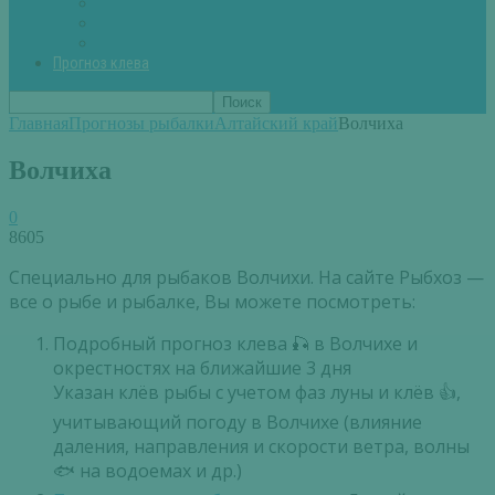
Вторые блюда из рыбы
Первые блюда (уха,суп)
Пироги из рыбы
Прогноз клева
Главная
Прогнозы рыбалки
Алтайский край
Волчиха
Волчиха
0
8605
Специально для рыбаков Волчихи. На сайте Рыбхоз —
все о рыбе и рыбалке, Вы можете посмотреть:
Подробный прогноз клева 🎣 в Волчихе и
окрестностях на ближайшие 3 дня
Указан клёв рыбы с учетом фаз луны и клёв 👍,
учитывающий погоду в Волчихе (влияние
даления, направления и скорости ветра, волны
🐟 на водоемах и др.)