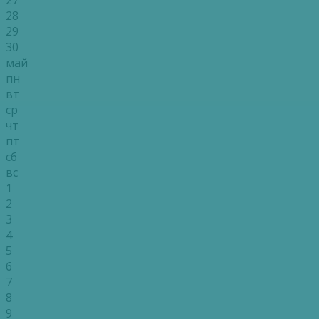
28
29
30
май
пн
вт
ср
чт
пт
сб
вс
1
2
3
4
5
6
7
8
9