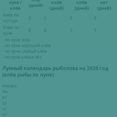
луна /
клёв
клёв
нет
(дней)
клёв
(дней)
(дней)
(дней)
Клёв по
2
2
0
0
погоде
Клёв по
0
0
3
1
луне
- по луне жор
- по луне хороший клёв
- по луне слабый клёв
- по луне клёва нет
Лунный календарь рыболова на 2026 год
(клёв рыбы по луне)
январь
пн
вт
ср
чт
пт