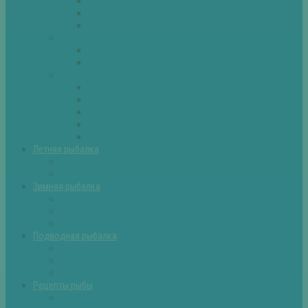
Плотва
Щука
Другие
Полезные советы
Советы и секреты
Самоделки для рыбалки
Экипировка
Костюмы и сапоги
Лодки
Палатки
Эхолоты и другое
Ящики, буры и др
Летняя рыбалка
Летняя рыбалка советы
Прикормки и насадки
Зимняя рыбалка
Зимняя рыбалка — общие советы
Зимние насадки, оснастки
Зимние прикормки
Подводная рыбалка
Подводная рыбалка общие советы
Снаряжение для подводной охоты
Оружие для подводной рыбалки
Рецепты рыбы
Салаты с рыбой