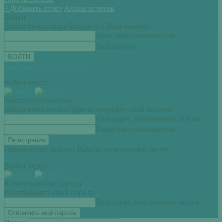
+
Добавить отчет
Архив отчетов
Войти
Добро пожаловать!
Войдите в Ваш аккаунт
Ваше имя пользователя
Ваш пароль
Вы забыли свой пароль?
Войти через:
Зарегистрироваться
Добро пожаловать!
Зарегистрируйте свой аккаунт
Ваш адрес электронной почты
Ваше имя пользователя
Пароль будет выслан Вам по электронной почте.
Войти через:
Всоатновление пароля
Восстановите свой пароль
Ваш адрес электронной почты