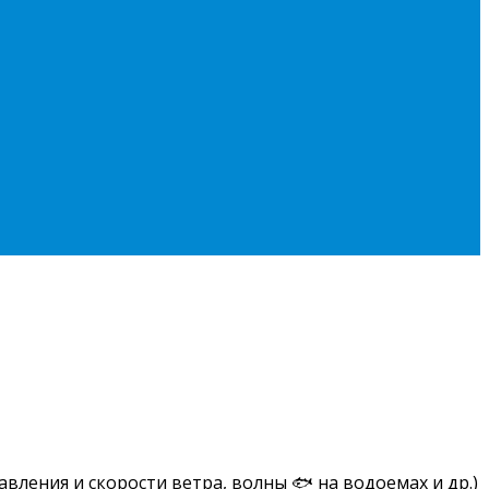
вления и скорости ветра, волны 🐟 на водоемах и др.)