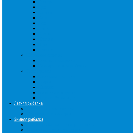
Густера
Ёрш
Карась
Карп
Лещ
Линь
Окунь
Плотва
Щука
Другие
Полезные советы
Советы и секреты
Самоделки для рыбалки
Экипировка
Костюмы и сапоги
Лодки
Палатки
Эхолоты и другое
Ящики, буры и др
Летняя рыбалка
Летняя рыбалка советы
Прикормки и насадки
Зимняя рыбалка
Зимняя рыбалка — общие советы
Зимние насадки, оснастки