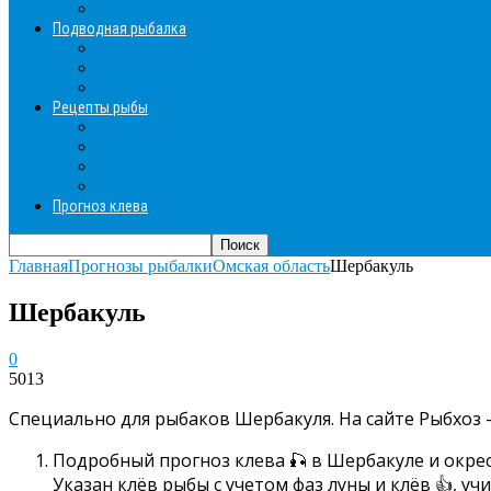
Зимние прикормки
Подводная рыбалка
Подводная рыбалка общие советы
Снаряжение для подводной охоты
Оружие для подводной рыбалки
Рецепты рыбы
Салаты с рыбой
Вторые блюда из рыбы
Первые блюда (уха,суп)
Пироги из рыбы
Прогноз клева
Главная
Прогнозы рыбалки
Омская область
Шербакуль
Шербакуль
0
5013
Специально для рыбаков Шербакуля. На сайте Рыбхоз 
Подробный прогноз клева 🎣 в Шербакуле и окре
Указан клёв рыбы с учетом фаз луны и клёв 👍, у