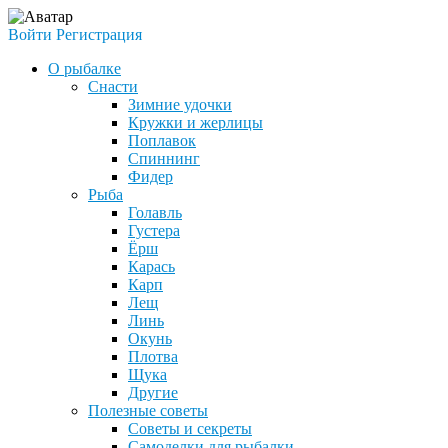
Войти
Регистрация
О рыбалке
Снасти
Зимние удочки
Кружки и жерлицы
Поплавок
Спиннинг
Фидер
Рыба
Голавль
Густера
Ёрш
Карась
Карп
Лещ
Линь
Окунь
Плотва
Щука
Другие
Полезные советы
Советы и секреты
Самоделки для рыбалки