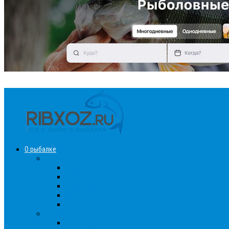
О рыбалке
Снасти
Зимние удочки
Кружки и жерлицы
Поплавок
Спиннинг
Фидер
Рыба
Голавль