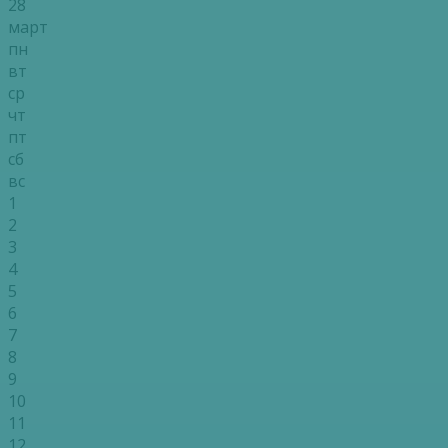
28
март
пн
вт
ср
чт
пт
сб
вс
1
2
3
4
5
6
7
8
9
10
11
12