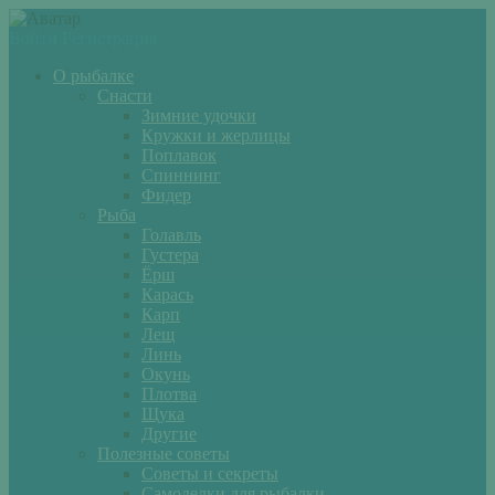
Войти
Регистрация
О рыбалке
Снасти
Зимние удочки
Кружки и жерлицы
Поплавок
Спиннинг
Фидер
Рыба
Голавль
Густера
Ёрш
Карась
Карп
Лещ
Линь
Окунь
Плотва
Щука
Другие
Полезные советы
Советы и секреты
Самоделки для рыбалки