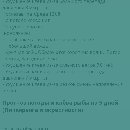
- Ухудшение клева из-за большого перепада
давления 8 мм.рт.ст.
Послезавтра: Среда 12.08
По погоде клёва нет
По луне клёва нет
(новолуние)
На рыбалке в Питкяранге и окресностях:
- Небольшой дождь.
- Крупная рябь. Образуются короткие волны. Ветер
свежий, Западный, 7 м/с.
- Ухудшение клева из-за сильного ветра 7.01м/с
- Ухудшение клева из-за большого перепада
давления 7 мм.рт.ст.
- Ухудшение клева из-за резкой смены направления
ветра
Прогноз погоды и клёва рыбы на 5 дней
(Питкяранга и окрестности)
Осадки / облачность