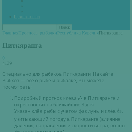
Вторые блюда из рыбы
Первые блюда (уха,суп)
Пироги из рыбы
Прогноз клева
Главная
Прогнозы рыбалки
Республика Карелия
Питкяранга
Питкяранга
0
4139
Специально для рыбаков Питкяранги. На сайте
Рыбхоз — все о рыбе и рыбалке, Вы можете
посмотреть:
Подробный прогноз клева 🎣 в Питкяранге и
окрестностях на ближайшие 3 дня
Указан клёв рыбы с учетом фаз луны и клёв 👍,
учитывающий погоду в Питкяранге (влияние
даления, направления и скорости ветра, волны