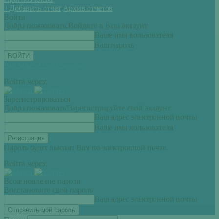
+
Добавить отчет
Архив отчетов
Войти
Добро пожаловать!
Войдите в Ваш аккаунт
Ваше имя пользователя
Ваш пароль
Вы забыли свой пароль?
Войти через:
Зарегистрироваться
Добро пожаловать!
Зарегистрируйте свой аккаунт
Ваш адрес электронной почты
Ваше имя пользователя
Пароль будет выслан Вам по электронной почте.
Войти через:
Всоатновление пароля
Восстановите свой пароль
Ваш адрес электронной почты