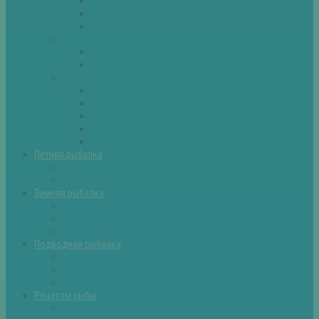
Плотва
Щука
Другие
Полезные советы
Советы и секреты
Самоделки для рыбалки
Экипировка
Костюмы и сапоги
Лодки
Палатки
Эхолоты и другое
Ящики, буры и др
Летняя рыбалка
Летняя рыбалка советы
Прикормки и насадки
Зимняя рыбалка
Зимняя рыбалка — общие советы
Зимние насадки, оснастки
Зимние прикормки
Подводная рыбалка
Подводная рыбалка общие советы
Снаряжение для подводной охоты
Оружие для подводной рыбалки
Рецепты рыбы
Салаты с рыбой