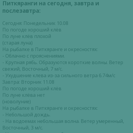
Питкяранги на сегодня, завтра и
послезавтра:
Сегодня: Понедельник 10.08
По погоде хороший клёв
По луне клёв плохой
(старая луна)
На рыбалке в Питкяранге и окресностях:
- Облачно с прояснениями.
- Крупная рябь. Образуются короткие волны. Ветер
свежий, Восточный, 7 м/с.
- Ухудшение клева из-за сильного ветра 6.74м/с
Завтра: Вторник 11.08
По погоде хороший клёв
По луне клёва нет
(новолуние)
На рыбалке в Питкяранге и окресностях:
- Небольшой дождь.
- На водоемах небольшая волна. Ветер умеренный,
Восточный, 3 м/с.