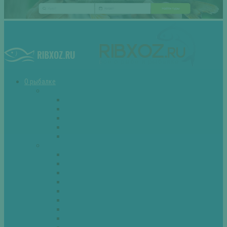
О рыбалке
Снасти
Зимние удочки
Кружки и жерлицы
Поплавок
Спиннинг
Фидер
Рыба
Голавль
Густера
Ёрш
Карась
Карп
Лещ
Линь
Окунь