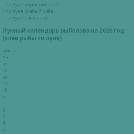
- по луне хороший клёв
- по луне слабый клёв
- по луне клёва нет
Лунный календарь рыболова на 2026 год
(клёв рыбы по луне)
январь
пн
вт
ср
чт
пт
сб
вс
1
2
3
4
5