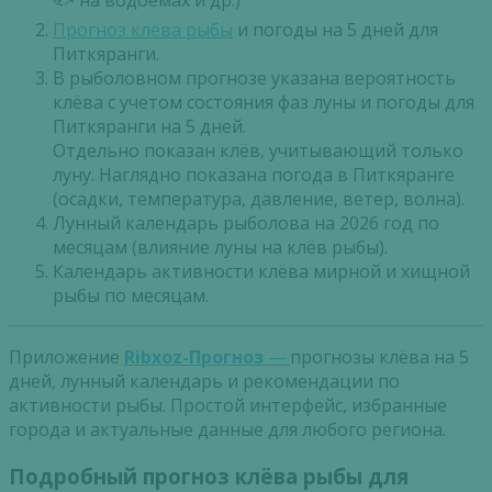
🐟 на водоемах и др.)
Прогноз клева рыбы
и погоды на 5 дней для
Питкяранги.
В рыболовном прогнозе указана вероятность
клёва с учетом состояния фаз луны и погоды для
Питкяранги на 5 дней.
Отдельно показан клёв, учитывающий только
луну. Наглядно показана погода в Питкяранге
(осадки, температура, давление, ветер, волна).
Лунный календарь рыболова на 2026 год по
месяцам (влияние луны на клёв рыбы).
Календарь активности клёва мирной и хищной
рыбы по месяцам.
Приложение
Ribxoz-Прогноз
—
прогнозы клёва на 5
дней, лунный календарь и рекомендации по
активности рыбы. Простой интерфейс, избранные
города и актуальные данные для любого региона.
Подробный прогноз клёва рыбы для