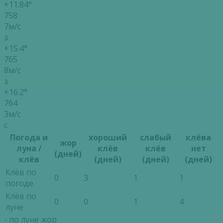
+11.84°
758
7м/с
з
+15.4°
765
8м/с
з
+16.2°
764
3м/с
с
Погода и
хороший
слабый
клёва
жор
луна /
клёв
клёв
нет
(дней)
клёв
(дней)
(дней)
(дней)
Клёв по
0
3
1
1
погоде
Клёв по
0
0
1
4
луне
- по луне жор