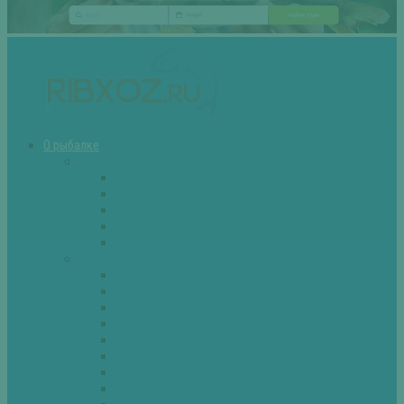
О рыбалке
Снасти
Зимние удочки
Кружки и жерлицы
Поплавок
Спиннинг
Фидер
Рыба
Голавль
Густера
Ёрш
Карась
Карп
Лещ
Линь
Окунь