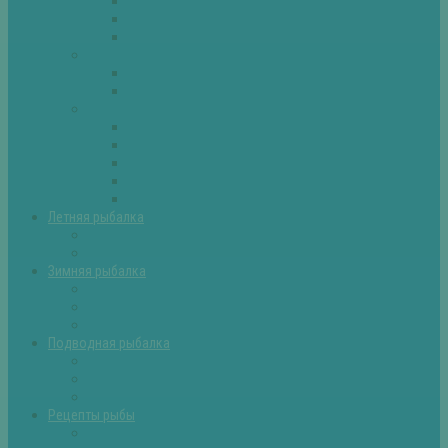
Плотва
Щука
Другие
Полезные советы
Советы и секреты
Самоделки для рыбалки
Экипировка
Костюмы и сапоги
Лодки
Палатки
Эхолоты и другое
Ящики, буры и др
Летняя рыбалка
Летняя рыбалка советы
Прикормки и насадки
Зимняя рыбалка
Зимняя рыбалка — общие советы
Зимние насадки, оснастки
Зимние прикормки
Подводная рыбалка
Подводная рыбалка общие советы
Снаряжение для подводной охоты
Оружие для подводной рыбалки
Рецепты рыбы
Салаты с рыбой