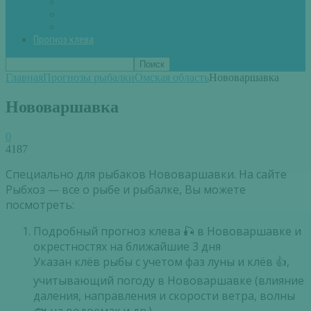
Вторые блюда из рыбы
Первые блюда (уха,суп)
Пироги из рыбы
Прогноз клева
Главная
Прогнозы рыбалки
Омская область
Нововаршавка
Нововаршавка
0
4187
Специально для рыбаков Нововаршавки. На сайте
Рыбхоз — все о рыбе и рыбалке, Вы можете
посмотреть:
Подробный прогноз клева 🎣 в Нововаршавке и
окрестностях на ближайшие 3 дня
Указан клёв рыбы с учетом фаз луны и клёв 👍,
учитывающий погоду в Нововаршавке (влияние
даления, направления и скорости ветра, волны