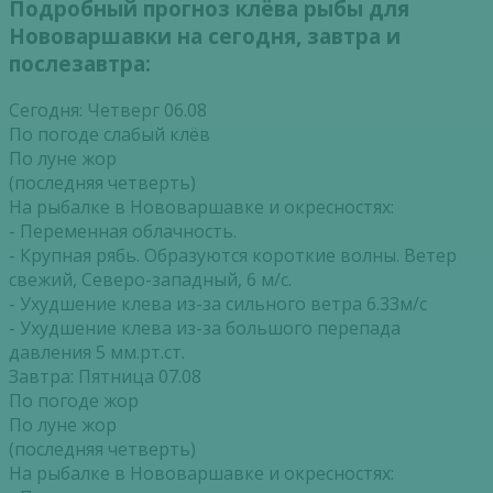
Подробный прогноз клёва рыбы для
Нововаршавки на сегодня, завтра и
послезавтра:
Сегодня: Четверг 06.08
По погоде слабый клёв
По луне жор
(последняя четверть)
На рыбалке в Нововаршавке и окресностях:
- Переменная облачность.
- Крупная рябь. Образуются короткие волны. Ветер
свежий, Северо-западный, 6 м/с.
- Ухудшение клева из-за сильного ветра 6.33м/с
- Ухудшение клева из-за большого перепада
давления 5 мм.рт.ст.
Завтра: Пятница 07.08
По погоде жор
По луне жор
(последняя четверть)
На рыбалке в Нововаршавке и окресностях: