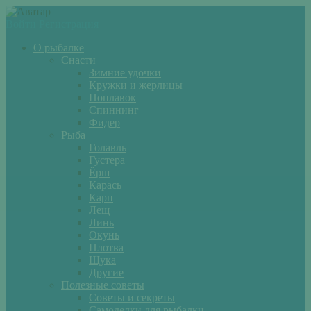
Войти
Регистрация
О рыбалке
Снасти
Зимние удочки
Кружки и жерлицы
Поплавок
Спиннинг
Фидер
Рыба
Голавль
Густера
Ёрш
Карась
Карп
Лещ
Линь
Окунь
Плотва
Щука
Другие
Полезные советы
Советы и секреты
Самоделки для рыбалки