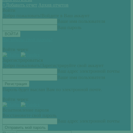
+
Добавить отчет
Архив отчетов
Войти
Добро пожаловать!
Войдите в Ваш аккаунт
Ваше имя пользователя
Ваш пароль
Вы забыли свой пароль?
Войти через:
Зарегистрироваться
Добро пожаловать!
Зарегистрируйте свой аккаунт
Ваш адрес электронной почты
Ваше имя пользователя
Пароль будет выслан Вам по электронной почте.
Войти через:
Всоатновление пароля
Восстановите свой пароль
Ваш адрес электронной почты