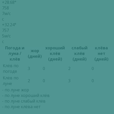
+28.68°
758
7м/с
с
+32.24°
757
5м/с
с
Погода и
хороший
слабый
клёва
жор
луна /
клёв
клёв
нет
(дней)
клёв
(дней)
(дней)
(дней)
Клёв по
3
0
2
0
погоде
Клёв по
2
0
3
0
луне
- по луне жор
- по луне хороший клёв
- по луне слабый клёв
- по луне клёва нет