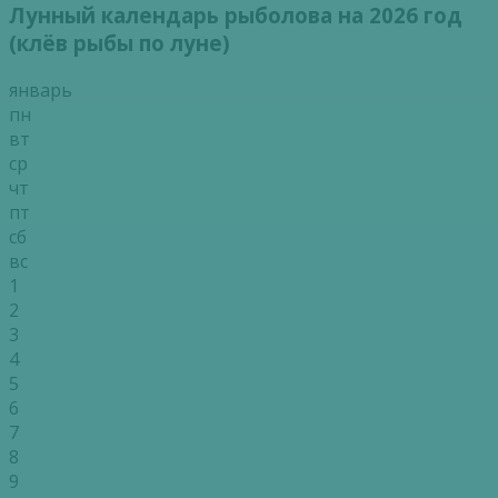
Лунный календарь рыболова на 2026 год
(клёв рыбы по луне)
январь
пн
вт
ср
чт
пт
сб
вс
1
2
3
4
5
6
7
8
9