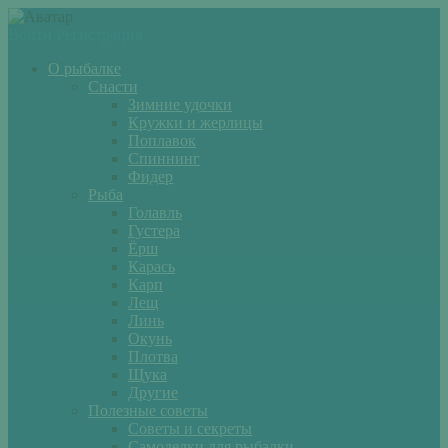
Войти
Регистрация
О рыбалке
Снасти
Зимние удочки
Кружки и жерлицы
Поплавок
Спиннинг
Фидер
Рыба
Голавль
Густера
Ёрш
Карась
Карп
Лещ
Линь
Окунь
Плотва
Щука
Другие
Полезные советы
Советы и секреты
Самоделки для рыбалки