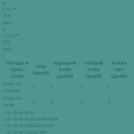
в
+15.1°
758
3м/с
в
+15.57°
759
6м/с
с
Погода и
хороший
слабый
клёва
жор
луна /
клёв
клёв
нет
(дней)
клёв
(дней)
(дней)
(дней)
Клёв по
0
5
0
0
погоде
Клёв по
0
0
2
3
луне
- по луне жор
- по луне хороший клёв
- по луне слабый клёв
- по луне клёва нет