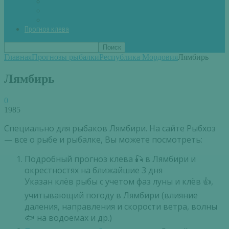
Вторые блюда из рыбы
Первые блюда (уха,суп)
Пироги из рыбы
Прогноз клева
Главная
Прогнозы рыбалки
Республика Мордовия
Лямбирь
Лямбирь
0
1985
Специально для рыбаков Лямбири. На сайте Рыбхоз
— все о рыбе и рыбалке, Вы можете посмотреть:
Подробный прогноз клева 🎣 в Лямбири и
окрестностях на ближайшие 3 дня
Указан клёв рыбы с учетом фаз луны и клёв 👍,
учитывающий погоду в Лямбири (влияние
даления, направления и скорости ветра, волны
🐟 на водоемах и др.)