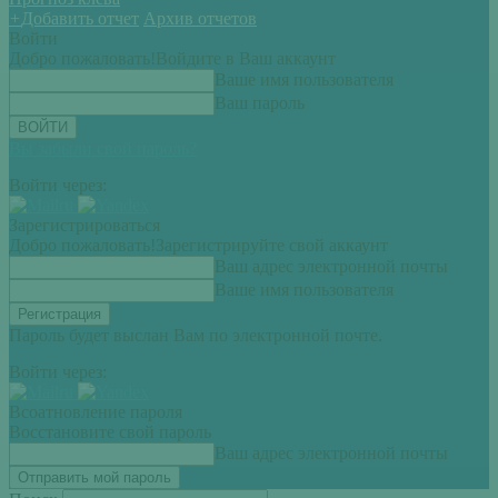
+
Добавить отчет
Архив отчетов
Войти
Добро пожаловать!
Войдите в Ваш аккаунт
Ваше имя пользователя
Ваш пароль
Вы забыли свой пароль?
Войти через:
Зарегистрироваться
Добро пожаловать!
Зарегистрируйте свой аккаунт
Ваш адрес электронной почты
Ваше имя пользователя
Пароль будет выслан Вам по электронной почте.
Войти через:
Всоатновление пароля
Восстановите свой пароль
Ваш адрес электронной почты