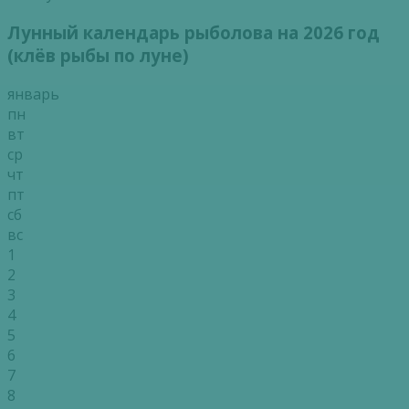
Лунный календарь рыболова на 2026 год
(клёв рыбы по луне)
январь
пн
вт
ср
чт
пт
сб
вс
1
2
3
4
5
6
7
8