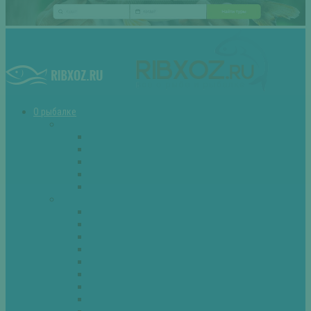
О рыбалке
Снасти
Зимние удочки
Кружки и жерлицы
Поплавок
Спиннинг
Фидер
Рыба
Голавль
Густера
Ёрш
Карась
Карп
Лещ
Линь
Окунь