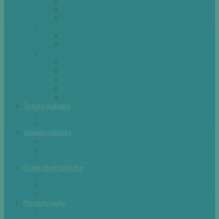
Плотва
Щука
Другие
Полезные советы
Советы и секреты
Самоделки для рыбалки
Экипировка
Костюмы и сапоги
Лодки
Палатки
Эхолоты и другое
Ящики, буры и др
Летняя рыбалка
Летняя рыбалка советы
Прикормки и насадки
Зимняя рыбалка
Зимняя рыбалка — общие советы
Зимние насадки, оснастки
Зимние прикормки
Подводная рыбалка
Подводная рыбалка общие советы
Снаряжение для подводной охоты
Оружие для подводной рыбалки
Рецепты рыбы
Салаты с рыбой