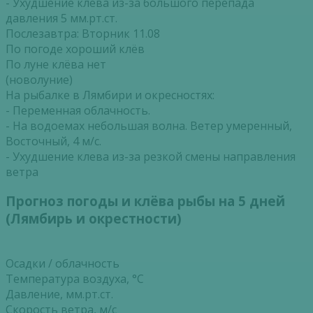
- Ухудшение клева из-за большого перепада
давления 5 мм.рт.ст.
Послезавтра: Вторник 11.08
По погоде хороший клёв
По луне клёва нет
(новолуние)
На рыбалке в Лямбири и окресностях:
- Переменная облачность.
- На водоемах небольшая волна. Ветер умеренный,
Восточный, 4 м/с.
- Ухудшение клева из-за резкой смены направления
ветра
Прогноз погоды и клёва рыбы на 5 дней
(Лямбирь и окрестности)
Осадки / облачность
Температура воздуха, °С
Давление, мм.рт.ст.
Скорость ветра, м/с