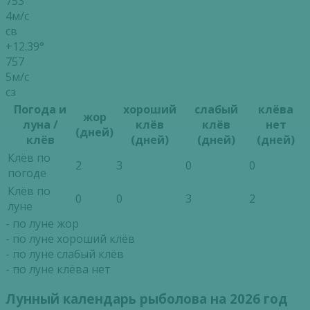
753
4м/с
св
+12.39°
757
5м/с
сз
Погода и
хороший
слабый
клёва
жор
луна /
клёв
клёв
нет
(дней)
клёв
(дней)
(дней)
(дней)
Клёв по
2
3
0
0
погоде
Клёв по
0
0
3
2
луне
- по луне жор
- по луне хороший клёв
- по луне слабый клёв
- по луне клёва нет
Лунный календарь рыболова на 2026 год