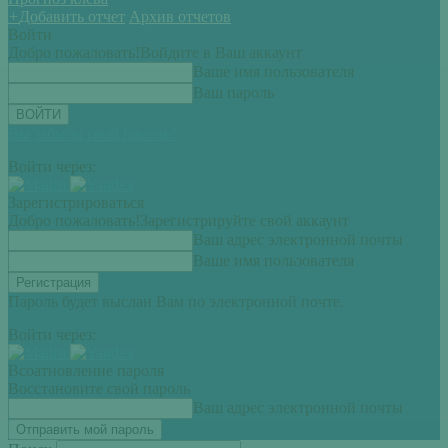
+
Добавить отчет
Архив отчетов
Войти
Добро пожаловать!
Войдите в Ваш аккаунт
Ваше имя пользователя
Ваш пароль
Вы забыли свой пароль?
Войти через:
Зарегистрироваться
Добро пожаловать!
Зарегистрируйте свой аккаунт
Ваш адрес электронной почты
Ваше имя пользователя
Пароль будет выслан Вам по электронной почте.
Войти через:
Всоатновление пароля
Восстановите свой пароль
Ваш адрес электронной почты