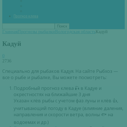
Вторые блюда из рыбы
Первые блюда (уха,суп)
Пироги из рыбы
Прогноз клева
Главная
Прогнозы рыбалки
Вологодская область
Кадуй
Кадуй
0
2736
Специально для рыбаков Кадуя. На сайте Рыбхоз —
все о рыбе и рыбалке, Вы можете посмотреть:
Подробный прогноз клева 🎣 в Кадуе и
окрестностях на ближайшие 3 дня
Указан клёв рыбы с учетом фаз луны и клёв 👍,
учитывающий погоду в Кадуе (влияние даления,
направления и скорости ветра, волны 🐟 на
водоемах и др.)