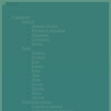
Войти
Регистрация
О рыбалке
Снасти
Зимние удочки
Кружки и жерлицы
Поплавок
Спиннинг
Фидер
Рыба
Голавль
Густера
Ёрш
Карась
Карп
Лещ
Линь
Окунь
Плотва
Щука
Другие
Полезные советы
Советы и секреты
Самоделки для рыбалки