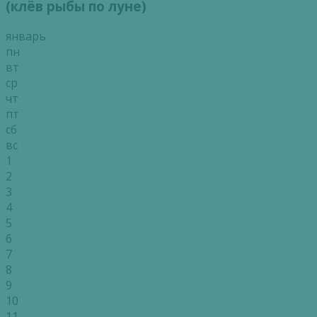
(клёв рыбы по луне)
январь
пн
вт
ср
чт
пт
сб
вс
1
2
3
4
5
6
7
8
9
10
11