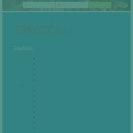
О рыбалке
Снасти
Зимние удочки
Кружки и жерлицы
Поплавок
Спиннинг
Фидер
Рыба
Голавль
Густера
Ёрш
Карась
Карп
Лещ
Линь
Окунь