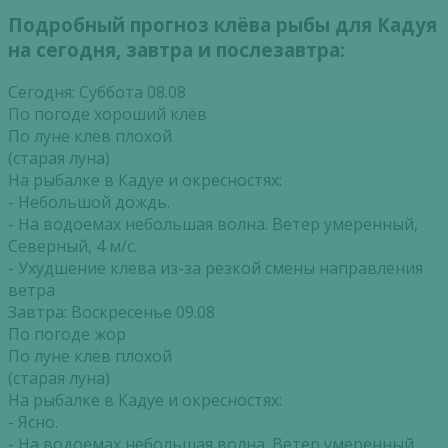
Подробный прогноз клёва рыбы для Кадуя
на сегодня, завтра и послезавтра:
Сегодня: Суббота 08.08
По погоде хороший клёв
По луне клёв плохой
(старая луна)
На рыбалке в Кадуе и окресностях:
- Небольшой дождь.
- На водоемах небольшая волна. Ветер умеренный,
Северный, 4 м/с.
- Ухудшение клева из-за резкой смены направления
ветра
Завтра: Воскресенье 09.08
По погоде жор
По луне клёв плохой
(старая луна)
На рыбалке в Кадуе и окресностях:
- Ясно.
- На водоемах небольшая волна. Ветер умеренный,