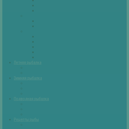
Плотва
Щука
Другие
Полезные советы
Советы и секреты
Самоделки для рыбалки
Экипировка
Костюмы и сапоги
Лодки
Палатки
Эхолоты и другое
Ящики, буры и др
Летняя рыбалка
Летняя рыбалка советы
Прикормки и насадки
Зимняя рыбалка
Зимняя рыбалка — общие советы
Зимние насадки, оснастки
Зимние прикормки
Подводная рыбалка
Подводная рыбалка общие советы
Снаряжение для подводной охоты
Оружие для подводной рыбалки
Рецепты рыбы
Салаты с рыбой