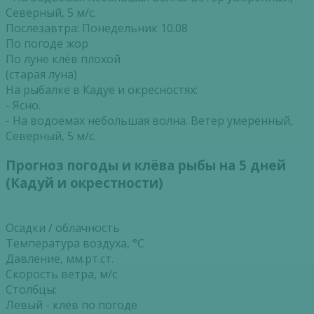
Северный, 5 м/с.
Послезавтра: Понедельник 10.08
По погоде жор
По луне клёв плохой
(старая луна)
На рыбалке в Кадуе и окресностях:
- Ясно.
- На водоемах небольшая волна. Ветер умеренный,
Северный, 5 м/с.
Прогноз погоды и клёва рыбы на 5 дней
(Кадуй и окрестности)
Осадки / облачность
Температура воздуха, °С
Давление, мм.рт.ст.
Скорость ветра, м/с
Столбцы:
Левый - клёв по погоде